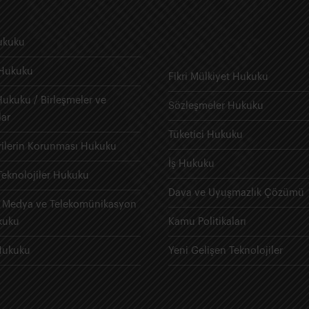
ukuku
 Hukuku
Fikri Mülkiyet Hukuku
 Hukuku / Birleşmeler ve
Sözleşmeler Hukuku
lar
Tüketici Hukuku
erilerin Korunması Hukuku
İş Hukuku
Teknolojiler Hukuku
Dava ve Uyuşmazlık Çözümü
, Medya ve Telekomünikasyon
kuku
Kamu Politikaları
Hukuku
Yeni Gelişen Teknolojiler