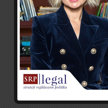
Ayrıca Kanun’un 12. maddesi, veri sorumlularına 
yükümlülüğün ihlali halinde Kanun’un 18. maddesi
Kurum, söz konusu uygulamanın borçluya ait bilgil
teşkil edebileceğini, bu nedenle alacaklı vekilleri
duyurmuştur.
Konuyla ilgili detaylı bilgi edinmek ve uyum süre
İşbu hukuki duyuru güncel hukuki konular hakkı
değerlendirmeler hukuki tavsiye ya da hukuki gö
Hukuk Ofisine sorumluluk tahmili mümkün değ
alınması tavsiye edilir.