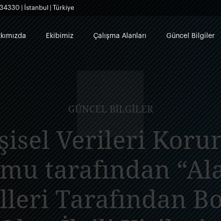
34330 | İstanbul | Türkiye
kımızda
Ekibimiz
Çalışma Alanları
Güncel Bilgiler
GÜNCEL BILGILER
şisel Verileri Kor
mu tarafından “Ala
lleri Tarafından B