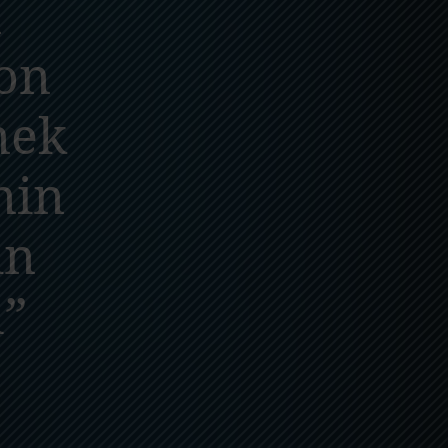
n
fon
mek
nin
in
”