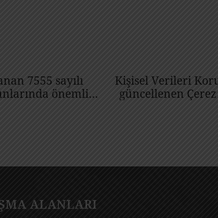
nan 7555 sayılı
Kişisel Verileri K
unlarında önemli
güncellenen Çere
IŞMA ALANLARI