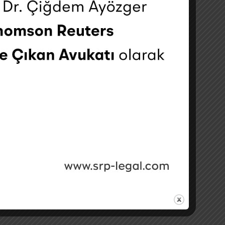
i tedbirleri alma yükümlülüğü yüklemektedir. Bu
ası uygulanabilecektir.
rilerinin işlenmesi yönüyle Kanun’a aykırılık
süreçlerinde veri güvenliğini gözetmesi gerektiğini
işime geçebilirsiniz.
up, Hukuki Duyuru içerisinde yer alan
riğinden dolayı herhangi bir şekilde SRP-Legal
ınız bakımından hukuki danışman görüşü