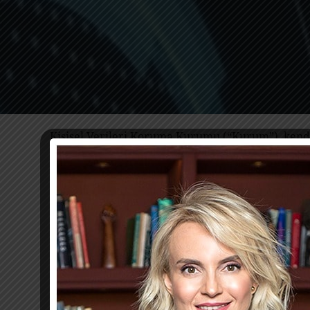
Kişisel Verileri Koruma Kurumu (“Kurum”), kendisi
erişildiği ve bu kişilerle borçlunun adı, soyadı ve
ilişkin mevzuat açısından ciddi riskler doğurmak
6698 sayılı Kişisel Verilerin Korunması Kanunu (“
işlenmesine izin vermektedir. Kanun’un 5. maddesi
yakınlarına ait verilerin işlenmesi ise istisnal