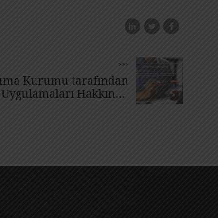
>>>
oruma Kurumu tarafından
z Uygulamaları Hakkında
Rehber yayımlandı.