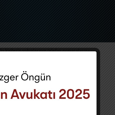
lu kişilerin yakınlarının telefon numaralarına
tir. Bu uygulama, kişisel verilerin işlenmesine
eşru amaçlarla, sınırlı ve ölçülü biçimde
l olarak mümkün değildir. Borçlu kişilerin