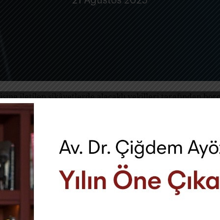
21 Ağustos 2025
ne iletilen şikâyetlerde alacaklı vekilleri tarafından borç
 borç bilgilerini içeren verilerin paylaşıldığını tespit etmiş
tadır.
Kanun”), kişisel verilerin ancak hukuka uygun, belirli ve m
 uyarınca açık rıza olmaksızın kişisel veri işlenmesi kura
ar kapsamında değerlendirilememektedir.