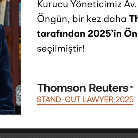
hukuka aykırı erişimi önlemek için gerekli teknik ve idar
 gereği 15.000 TL ile 1.000.000 TL arasında idari para cez
erin üçüncü kişilerle paylaşılması ve yakınların kişisel ve
nin yalnızca borçluya ilişkin verileri işlemesi ve tahsilat 
cinde profesyonel destek almak için bizimle her zaman ilet
nda sadece genel bilgilendirme amacı ile hazırlanmış ol
rüş niteliği teşkil etmemektedir. İşbu Hukuki Duyuru içe
ildir. Bu Hukuki Duyuru kapsamındaki soru ve sorunlar