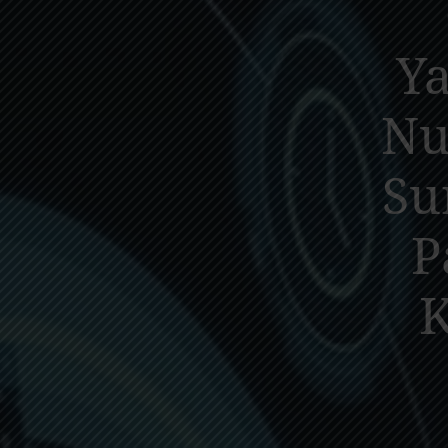
Ya
Nu
Su
P