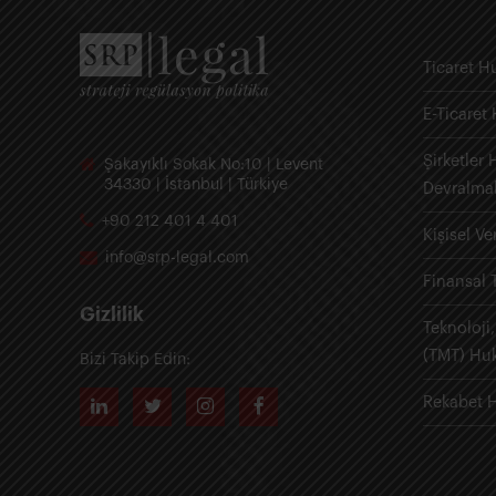
Ticaret H
E-Ticaret
Şirketler
Şakayıklı Sokak No:10 | Levent
34330 | İstanbul | Türkiye
Devralma
+90 212 401 4 401
Kişisel V
info@srp-legal.com
Finansal 
Gizlilik
Teknoloji
(TMT) Hu
Bizi Takip Edin:
Rekabet 