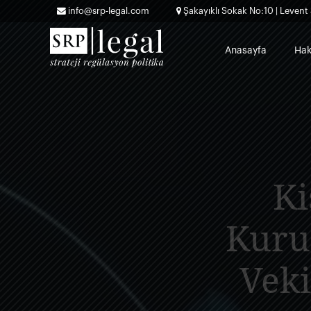
info@srp-legal.com
Şakayıklı Sokak No:10 | Levent 
Anasayfa
Hak
Ki
Kuru
Veki