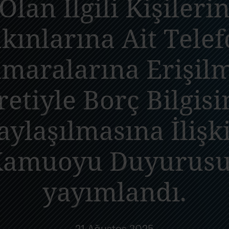
Olan İlgili Kişileri
kınlarına Ait Tele
maralarına Erişil
retiyle Borç Bilgisi
aylaşılmasına İlişk
Kamuoyu Duyurusu
yayımlandı.